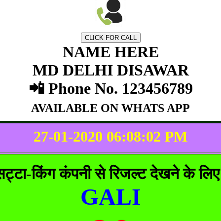
CLICK FOR CALL
NAME HERE
MD DELHI DISAWAR
📲 Phone No. 123456789
AVAILABLE ON WHATS APP
27-01-2020 06:08:02 PM
सट्टा-किंग कंपनी से रिजल्ट देखने के लिए 
GALI