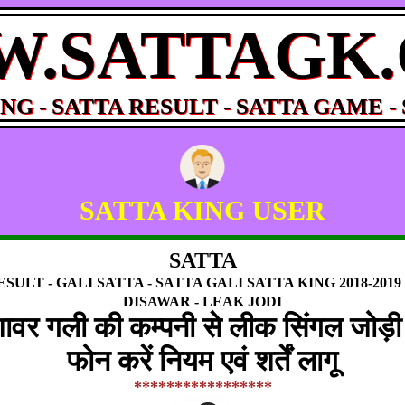
.SATTAGK
NG - SATTA RESULT - SATTA GAME 
SATTA KING
USER
SATTA
ESULT - GALI SATTA - SATTA GALI SATTA KING 2018-2019
DISAWAR - LEAK JODI
वर गली की कम्पनी से लीक सिंगल जोड़ी क
फोन करें नियम एवं शर्तें लागू
*****************