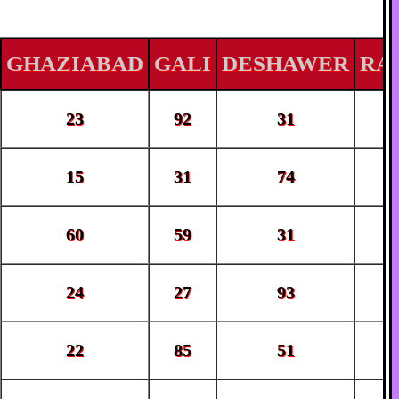
GHAZIABAD
GALI
DESHAWER
RA
23
92
31
15
31
74
60
59
31
24
27
93
22
85
51