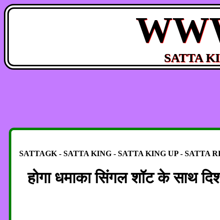
WWW
SATTA KI
SATTAGK - SATTA KING - SATTA KING UP - SATTA R
होगा धमाका सिंगल शॉट के साथ दिशा