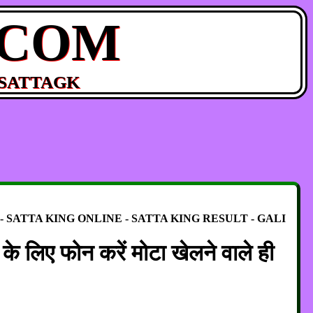
.COM
- SATTAGK
 - SATTA KING ONLINE - SATTA KING RESULT - GALI
े लिए फोन करें मोटा खेलने वाले ही