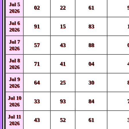
Jul 5
02
22
61
2026
Jul 6
91
15
83
2026
Jul 7
57
43
88
2026
Jul 8
71
41
04
2026
Jul 9
64
25
30
2026
Jul 10
33
93
84
2026
Jul 11
43
52
61
2026