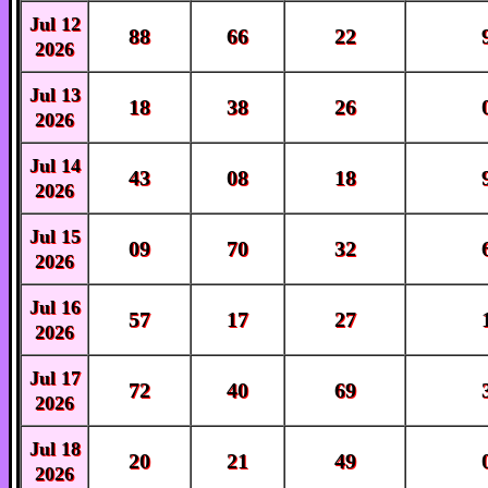
Jul 12
88
66
22
2026
Jul 13
18
38
26
2026
Jul 14
43
08
18
2026
Jul 15
09
70
32
2026
Jul 16
57
17
27
2026
Jul 17
72
40
69
2026
Jul 18
20
21
49
2026