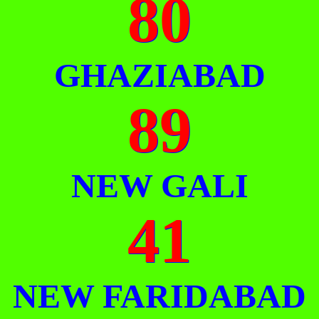
80
GHAZIABAD
89
NEW GALI
41
NEW FARIDABAD