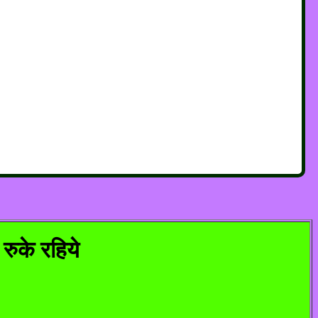
रुके रहिये